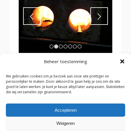
1
2
3
4
5
6
7
Beheer toestemming
We gebruiken cookies om je bezoek aan onze site prettiger en
persoonlijker te maken. Door akkoord te gaan help je ons om de site
Introductiedag smeden (volwassenen)
goed te laten werken. Je kunt je keuze altijd later aanpassen. Statistieken
die wij verzamelen zijn geanonimiseerd.
Workshop: Ouder Kind dag samen messen
smeden
Accepteren
Workshop Smeden en BBQ
Weigeren
Aanmeldformulier