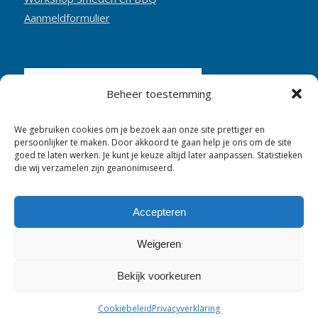
Aanmeldformulier
Beheer toestemming
We gebruiken cookies om je bezoek aan onze site prettiger en
persoonlijker te maken. Door akkoord te gaan help je ons om de site
goed te laten werken. Je kunt je keuze altijd later aanpassen. Statistieken
die wij verzamelen zijn geanonimiseerd.
Accepteren
Weigeren
Bekijk voorkeuren
1998 - 2026 © Smederij Cornelis Pronk - Hosting:
CTS&S
- Webdesign:
Van de Sand Design
Cookiebeleid
Privacyverklaring