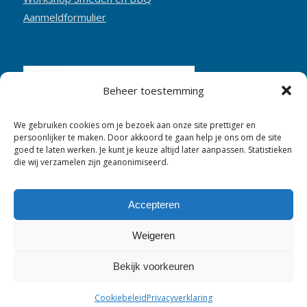
Aanmeldformulier
Beheer toestemming
We gebruiken cookies om je bezoek aan onze site prettiger en
persoonlijker te maken. Door akkoord te gaan help je ons om de site
goed te laten werken. Je kunt je keuze altijd later aanpassen. Statistieken
die wij verzamelen zijn geanonimiseerd.
Accepteren
Weigeren
Bekijk voorkeuren
1998 - 2026 © Smederij Cornelis Pronk - Hosting:
CTS&S
- Webdesign:
Van de Sand Design
Cookiebeleid
Privacyverklaring