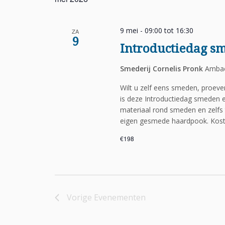
9 mei - 09:00
tot
16:30
ZA
9
Introductiedag s
Smederij Cornelis Pronk
Ambac
Wilt u zelf eens smeden, proev
is deze Introductiedag smeden e
materiaal rond smeden en zelfs 
eigen gesmede haardpook. Koste
€198
Vorige
Evenementen