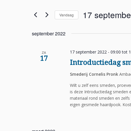
en
keyword
weergeven
in.
17 septembe
navigatie
Vandaag
Zoek
voor
Selecteer
Evenementen
een
september 2022
met
datum.
keyword.
17 september 2022 - 09:00
tot
1
ZA
17
Introductiedag s
Smederij Cornelis Pronk
Ambac
Wilt u zelf eens smeden, proev
is deze Introductiedag smeden e
materiaal rond smeden en zelfs 
eigen gesmede haardpook. Koste