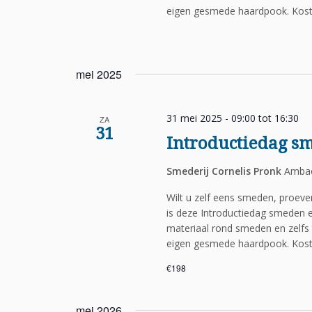
eigen gesmede haardpook. Koste
mei 2025
31 mei 2025 - 09:00
tot
16:30
ZA
31
Introductiedag s
Smederij Cornelis Pronk
Ambac
Wilt u zelf eens smeden, proev
is deze Introductiedag smeden e
materiaal rond smeden en zelfs 
eigen gesmede haardpook. Koste
€198
mei 2026