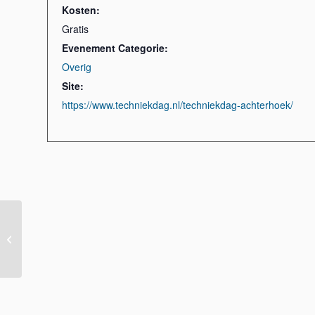
Kosten:
Gratis
Evenement Categorie:
Overig
Site:
https://www.techniekdag.nl/techniekdag-achterhoek/
Workshop Mes
smeden (VOL)