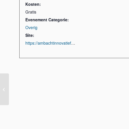
Kosten:
Gratis
Evenement Categorie:
Overig
Site:
https://ambachtinnovatiefestival.nl/
Historisch Festival in
Vreeland (dag 2)