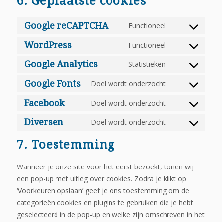
6. Geplaatste cookies
Google reCAPTCHA
Functioneel
Consent
to
WordPress
Functioneel
Consent
service
to
Google Analytics
Statistieken
google-
Consent
service
recaptcha
to
Google Fonts
Doel wordt onderzocht
wordpress
Consent
service
to
Facebook
Doel wordt onderzocht
google-
Consent
service
analytics
to
Diversen
Doel wordt onderzocht
google-
Consent
service
fonts
to
7. Toestemming
facebook
service
diversen
Wanneer je onze site voor het eerst bezoekt, tonen wij
een pop-up met uitleg over cookies. Zodra je klikt op
‘Voorkeuren opslaan’ geef je ons toestemming om de
categorieën cookies en plugins te gebruiken die je hebt
geselecteerd in de pop-up en welke zijn omschreven in het